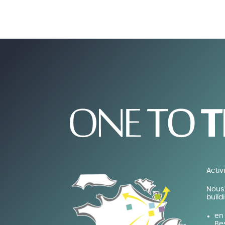
Activ
Nous 
build
en 
Be