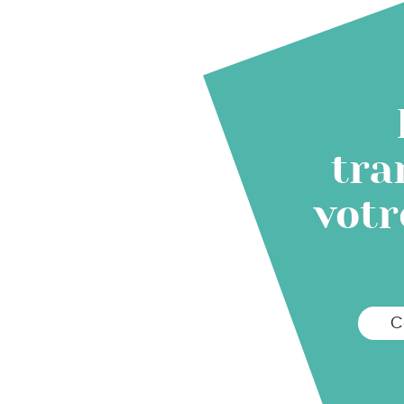
tra
votr
C