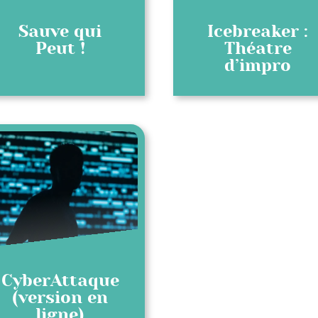
Sauve qui
Icebreaker :
Peut !
Théatre
d’impro
CyberAttaque
(version en
ligne)