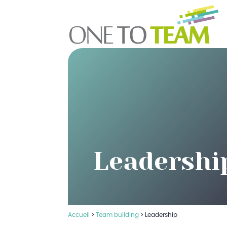
Leadershi
Accueil
>
Team building
>
Leadership