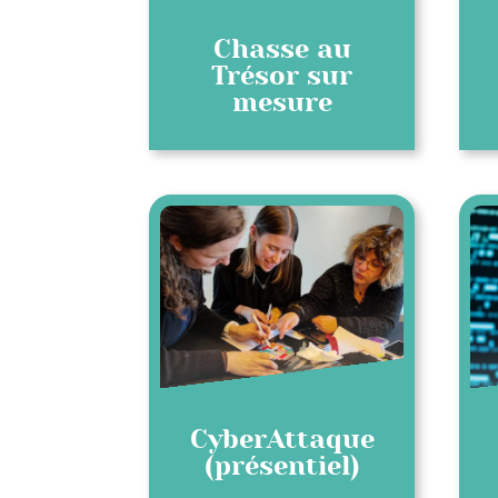
Chasse au
Trésor sur
mesure
CyberAttaque
(présentiel)