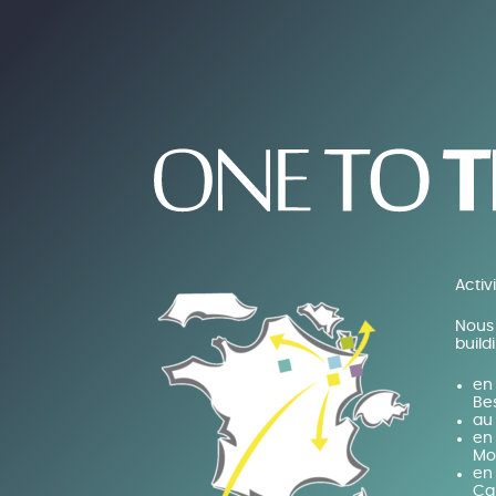
Activ
Nous 
build
en 
Be
au
en 
Mo
en 
Ca