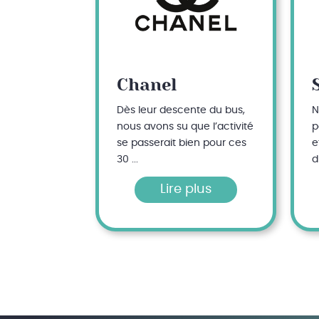
Chanel
Dès leur descente du bus,
N
nous avons su que l’activité
p
se passerait bien pour ces
e
30 ...
d
Lire plus