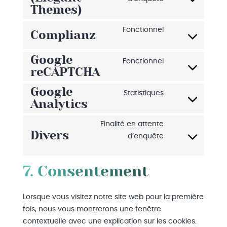
wordpress
Consent
Themes)
to
service
Fonctionnel
Complianz
divi-
Consent
(elegant-
to
Google
Fonctionnel
themes)
service
reCAPTCHA
Consent
complianz
to
Google
Statistiques
service
Analytics
Consent
google-
to
recaptcha
Finalité en attente
service
Divers
d’enquête
google-
Consent
analytics
to
service
7. Consentement
divers
Lorsque vous visitez notre site web pour la première
fois, nous vous montrerons une fenêtre
contextuelle avec une explication sur les cookies.